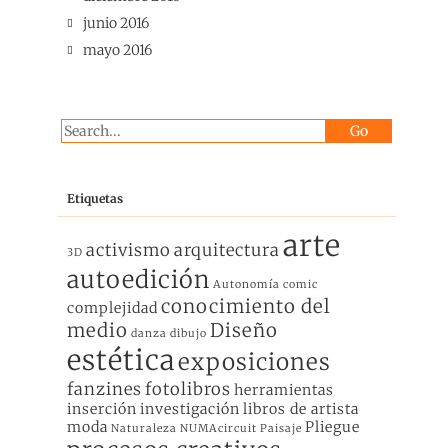
junio 2016
mayo 2016
Etiquetas
arte
activismo
arquitectura
3D
autoedición
Autonomía
comic
conocimiento del
complejidad
medio
Diseño
danza
dibujo
estética
exposiciones
fanzines
fotolibros
herramientas
inserción
investigación
libros de artista
moda
Pliegue
Naturaleza
NUMAcircuit
Paisaje