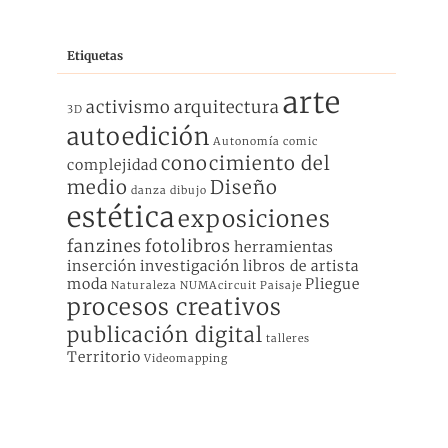
Etiquetas
arte
activismo
arquitectura
3D
autoedición
Autonomía
comic
conocimiento del
complejidad
medio
Diseño
danza
dibujo
estética
exposiciones
fanzines
fotolibros
herramientas
inserción
investigación
libros de artista
moda
Pliegue
Naturaleza
NUMAcircuit
Paisaje
procesos creativos
publicación digital
talleres
Territorio
Videomapping