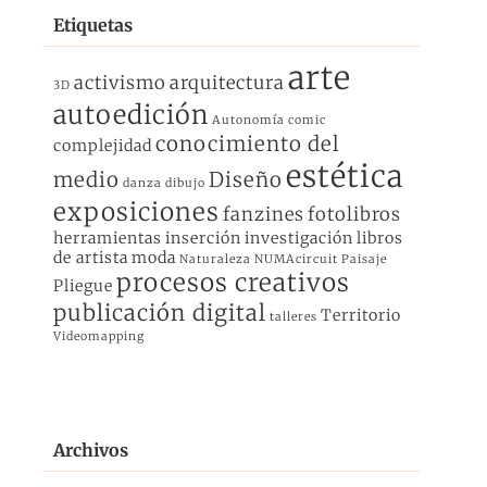
Etiquetas
arte
activismo
arquitectura
3D
autoedición
Autonomía
comic
conocimiento del
complejidad
estética
medio
Diseño
danza
dibujo
exposiciones
fanzines
fotolibros
herramientas
inserción
investigación
libros
de artista
moda
Naturaleza
NUMAcircuit
Paisaje
procesos creativos
Pliegue
publicación digital
Territorio
talleres
Videomapping
Archivos