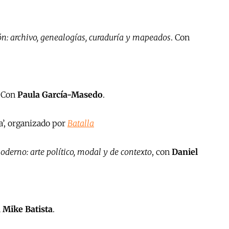
ión: archivo, genealogías, curaduría y mapeados
. Con
. Con
Paula Garcí­a-Masedo
.
ia’, organizado por
Batalla
oderno: arte político, modal y de contexto
, con
Daniel
n
Mike Batista
.