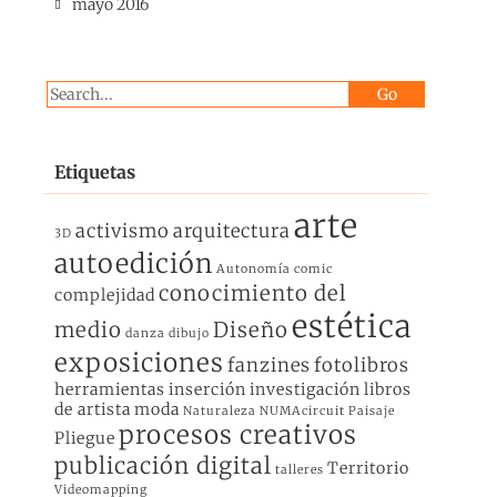
mayo 2016
Etiquetas
arte
activismo
arquitectura
3D
autoedición
Autonomía
comic
conocimiento del
complejidad
estética
medio
Diseño
danza
dibujo
exposiciones
fanzines
fotolibros
herramientas
inserción
investigación
libros
de artista
moda
Naturaleza
NUMAcircuit
Paisaje
procesos creativos
Pliegue
publicación digital
Territorio
talleres
Videomapping