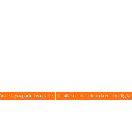
n de tfgs y porfolios de arte
iii taller de iniciación a la edición digita