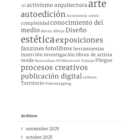
arte
activismo
arquitectura
3D
autoedición
Autonomía
comic
conocimiento del
complejidad
medio
Diseño
danza
dibujo
estética
exposiciones
fanzines
fotolibros
herramientas
inserción
investigación
libros de artista
moda
Pliegue
Naturaleza
NUMAcircuit
Paisaje
procesos creativos
publicación digital
talleres
Territorio
Videomapping
Archivos
noviembre 2025
octubre 2025