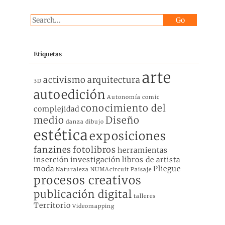
Etiquetas
arte
activismo
arquitectura
3D
autoedición
Autonomía
comic
conocimiento del
complejidad
medio
Diseño
danza
dibujo
estética
exposiciones
fanzines
fotolibros
herramientas
inserción
investigación
libros de artista
moda
Pliegue
Naturaleza
NUMAcircuit
Paisaje
procesos creativos
publicación digital
talleres
Territorio
Videomapping